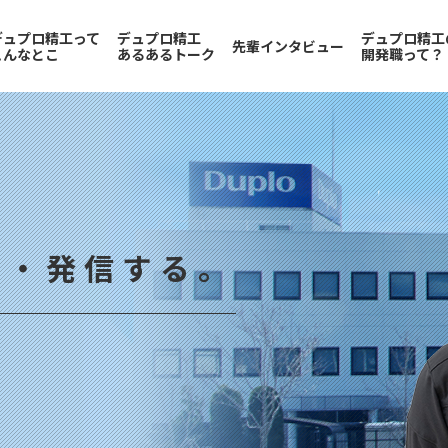
デュプロ精工って
デュプロ精工
デュプロ精工
先輩インタビュー
こんなとこ
あるあるトーク
開発職って？
！ホンマ！？」驚きがいっ
メカ設計職
ソフトウェア設計職
ハードウェア設計職
生産部
マーケティング職
品質保証部
求める人
採用担当
募集要項
募集要項
教育制度
採用に関す
への熱い想い！
デュプロ精工
たい！」がスタート
入社理由
モノづくりのこと
働きやすさの理由
和歌山の魅力
福利厚生
将来について
言・発信する。