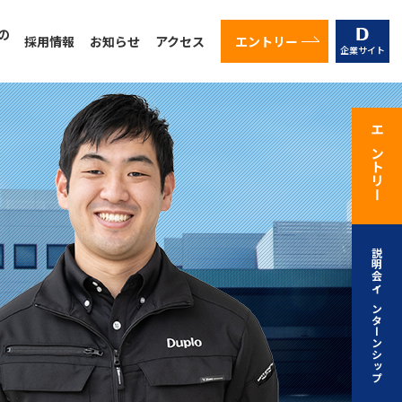
の
エントリー
採用情報
お知らせ
アクセス
企業サイト
物像
者からのメッセージ
（新卒採用）
（キャリア採用）
について
るQ&A
エントリー
説明会・インターンシップ