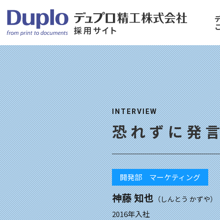
「うそやん
モノづくり
数字で見る
「やってみ
ぱい！
INTERVIEW
恐れずに発
開発部 マーケティング
神藤 知也
（しんとう かずや）
2016年入社